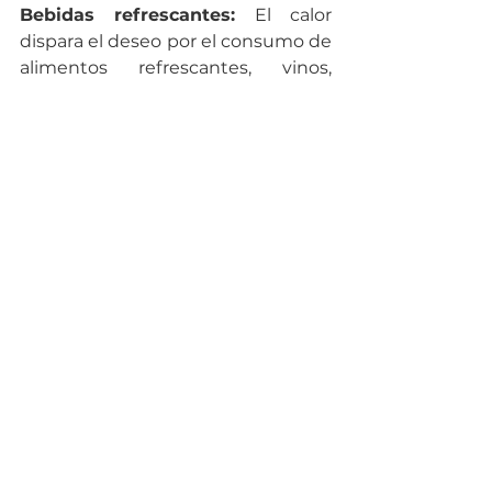
Bebidas refrescantes:
 El calor 
dispara el deseo por el consumo de 
alimentos refrescantes, vinos, 
como las bebidas frías, jugos 
naturales, helados y cervezas.
Comida:
  Frutas frescas, vegetales, 
quesos, embutidos, ensaladas y 
alimentos para parrilladas.
Adecuaciones y 
eventos en casa
Provisiones para parrillas, 
los 
ejemplos más solicitados: Las 
parrillas, el carbón, salsas y 
condimentos para parrillas, además 
de accesorios de cocina.