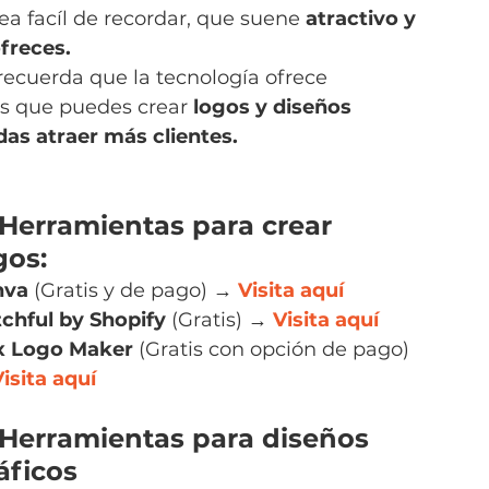
a facíl de recordar, que suene 
atractivo y 
ofreces.
recuerda que la tecnología ofrece 
as que puedes crear 
logos y diseños 
das atraer más clientes.
Herramientas para crear 
gos: 
nva
 (Gratis y de pago) → 
Visita aquí
chful by Shopify
 (Gratis) →
Visita aquí
x Logo Maker
 (Gratis con opción de pago) 
isita aquí
Herramientas para diseños 
áficos