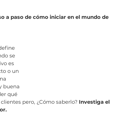
o a paso de cómo iniciar en el mundo de 
define 
do se 
vo es 
to o un 
na 
uy buena 
er qué 
 clientes pero, ¿Cómo saberlo? 
Investiga el 
or.