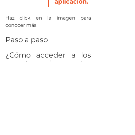
aplicación.
Haz click en la imagen para 
conocer más
Paso a paso
¿Cómo acceder a los 
reportes de ventas 
desde el Sistema de 
POS de Universum?
Coloca tu clave de inicio.
Haz clic en el botón reportes 
(Es el botón que está entre 
inventario y configuración)
En la pantalla podrás observar 
los distintos botones, haz clic 